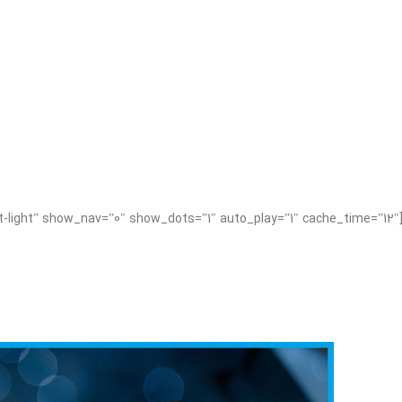
[ts_twitter_slider username=”theme_sky” limit=”4″ text_color_style=”text-light” show_nav=”0″ show_dots=”1″ auto_play=”1