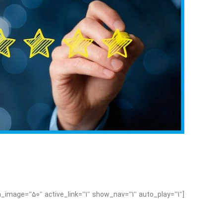
[ts_logos_slider rows=”1″ categories=”38″ margin_image=”50″ active_link=”1″ show_nav=”1″ auto_play=”1″]