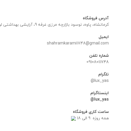
آدرس فروشگاه
کرمانشاه، پاوه، نوسود بازارچه مرزی غرفه 9، آرایشی بهداشتی لوکس یاس
ایمیل
shahramkarami1748@gmail.com
شماره تلفن
09108011748
تلگرام
lux_yas@
اینستاگرام
lux_yas@
ساعت کاری فروشگاه
همه روزه 9 الی 18