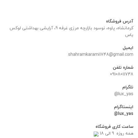
آدرس فروشگاه
کرمانشاه، پاوه، نوسود بازارچه مرزی غرفه 9، آرایشی بهداشتی لوکس
یاس
ایمیل
shahramkarami1748@gmail.com
شماره تلفن
09108011748
تلگرام
lux_yas@
اینستاگرام
lux_yas@
ساعت کاری فروشگاه
همه روزه 9 الی 18