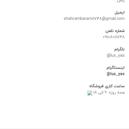
یاس
ایمیل
shahramkarami1748@gmail.com
شماره تلفن
09108011748
تلگرام
lux_yas@
اینستاگرام
lux_yas@
ساعت کاری فروشگاه
همه روزه 9 الی 18