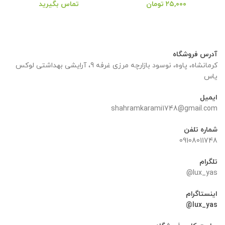
۲۵,۰۰۰
تومان
تماس بگیرید
آدرس فروشگاه
کرمانشاه، پاوه، نوسود بازارچه مرزی غرفه 9، آرایشی بهداشتی لوکس
یاس
ایمیل
shahramkarami1748@gmail.com
شماره تلفن
09108011748
تلگرام
lux_yas@
اینستاگرام
lux_yas@