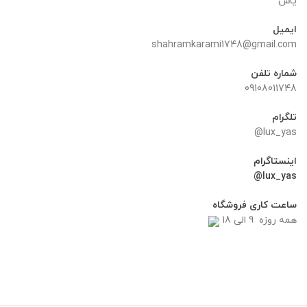
یاس
ایمیل
shahramkarami1748@gmail.com
شماره تلفن
09108011748
تلگرام
lux_yas@
اینستاگرام
lux_yas@
ساعت کاری فروشگاه
همه روزه 9 الی 18