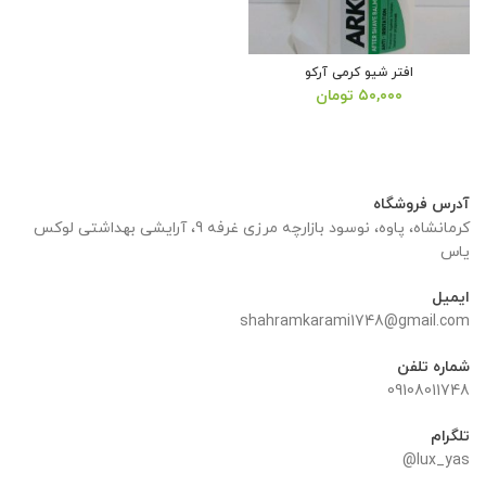
افتر شیو کرمی آرکو
۵۰,۰۰۰
تومان
آدرس فروشگاه
کرمانشاه، پاوه، نوسود بازارچه مرزی غرفه 9، آرایشی بهداشتی لوکس
یاس
ایمیل
shahramkarami1748@gmail.com
شماره تلفن
09108011748
تلگرام
lux_yas@