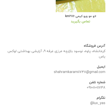
اتو مو ویو کیمی km2116
تماس بگیرید
آدرس فروشگاه
کرمانشاه، پاوه، نوسود بازارچه مرزی غرفه 9، آرایشی بهداشتی لوکس
یاس
ایمیل
shahramkarami1748@gmail.com
شماره تلفن
09108011748
تلگرام
lux_yas@