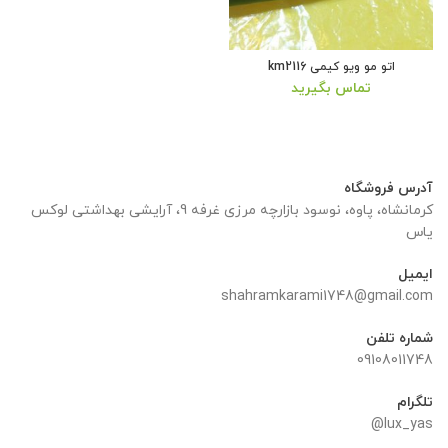
اتو مو ویو کیمی km2116
تماس بگیرید
آدرس فروشگاه
کرمانشاه، پاوه، نوسود بازارچه مرزی غرفه 9، آرایشی بهداشتی لوکس
یاس
ایمیل
shahramkarami1748@gmail.com
شماره تلفن
09108011748
تلگرام
lux_yas@