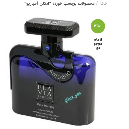
خانه
محصولات برچسب خورده “ادکلن آمپاریو”
-3%
اتمام
موجو
دی