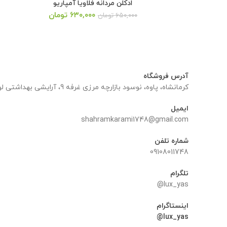
ادکلن مردانه فلاویا آمپاریو
قیمت
قیمت
۶۳۰,۰۰۰
تومان
۶۵۰,۰۰۰
تومان
اصلی:
فعلی:
۶۵۰,۰۰۰ تومان
۶۳۰,۰۰۰ تومان.
بود.
آدرس فروشگاه
کرمانشاه، پاوه، نوسود بازارچه مرزی غرفه 9، آرایشی بهداشتی لوکس یاس
ایمیل
shahramkarami1748@gmail.com
شماره تلفن
09108011748
تلگرام
lux_yas@
اینستاگرام
lux_yas@