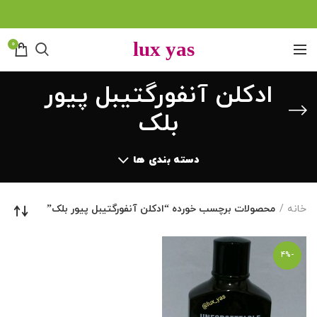
0
ادکلن آنفورگتیبل پیور
بلک
دسته بندی ها
خانه
محصولات برچسب خورده “ادکلن آنفورگتیبل پیور بلک”
-4%