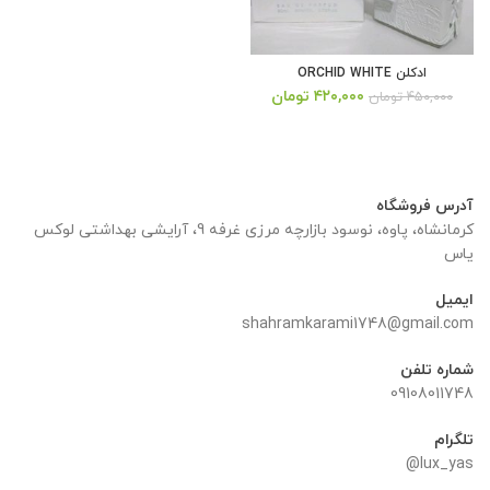
ادکلن ORCHID WHITE
قیمت
قیمت
۴۲۰,۰۰۰
تومان
۴۵۰,۰۰۰
تومان
اصلی:
فعلی:
۴۵۰,۰۰۰ تومان
۴۲۰,۰۰۰ تومان.
بود.
آدرس فروشگاه
کرمانشاه، پاوه، نوسود بازارچه مرزی غرفه 9، آرایشی بهداشتی لوکس
یاس
ایمیل
shahramkarami1748@gmail.com
شماره تلفن
09108011748
تلگرام
lux_yas@