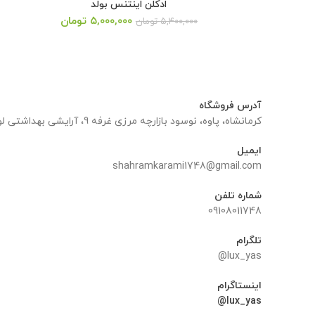
ادکلن اینتنس بولد
قیمت
قیمت
۵,۰۰۰,۰۰۰
تومان
۵,۴۰۰,۰۰۰
تومان
اصلی:
فعلی:
۵,۴۰۰,۰۰۰ تومان
۵,۰۰۰,۰۰۰ تومان.
بود.
آدرس فروشگاه
کرمانشاه، پاوه، نوسود بازارچه مرزی غرفه 9، آرایشی بهداشتی لوکس یاس
ایمیل
shahramkarami1748@gmail.com
شماره تلفن
09108011748
تلگرام
lux_yas@
اینستاگرام
lux_yas@