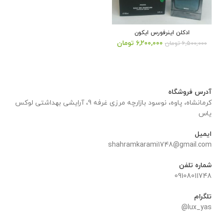
ادکلن اینرفورس ایکون
قیمت
قیمت
۶,۲۰۰,۰۰۰
تومان
۶,۵۰۰,۰۰۰
تومان
اصلی:
فعلی:
۶,۵۰۰,۰۰۰ تومان
۶,۲۰۰,۰۰۰ تومان.
بود.
آدرس فروشگاه
کرمانشاه، پاوه، نوسود بازارچه مرزی غرفه 9، آرایشی بهداشتی لوکس
یاس
ایمیل
shahramkarami1748@gmail.com
شماره تلفن
09108011748
تلگرام
lux_yas@