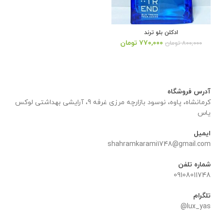
ادکلن بلو ترند
قیمت
قیمت
۷۷۰,۰۰۰
تومان
۸۰۰,۰۰۰
تومان
اصلی:
فعلی:
۸۰۰,۰۰۰ تومان
۷۷۰,۰۰۰ تومان.
بود.
آدرس فروشگاه
کرمانشاه، پاوه، نوسود بازارچه مرزی غرفه 9، آرایشی بهداشتی لوکس
یاس
ایمیل
shahramkarami1748@gmail.com
شماره تلفن
09108011748
تلگرام
lux_yas@