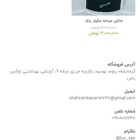
ادکلن مردانه جگوار بلک
۳,۲۰۰,۰۰۰
تومان
قیمت
قیمت
۳,۰۰۰,۰۰۰
تومان
اصلی:
فعلی:
۳,۲۰۰,۰۰۰ تومان
۳,۰۰۰,۰۰۰ تومان.
بود.
آدرس فروشگاه
کرمانشاه، پاوه، نوسود بازارچه مرزی غرفه 9، آرایشی بهداشتی لوکس
یاس
ایمیل
shahramkarami1748@gmail.com
شماره تلفن
09108011748
تلگرام
lux_yas@