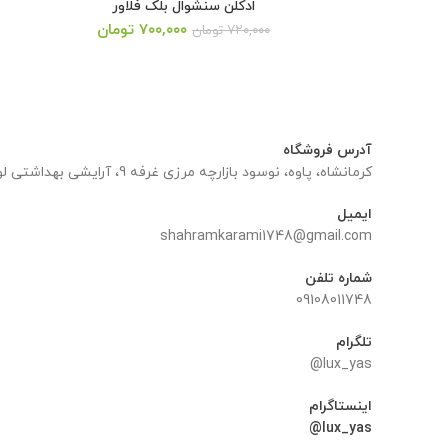
ادکلن سنشوال بلک فلاور
قیمت
قیمت
۷۰۰,۰۰۰
تومان
۷۲۰,۰۰۰
تومان
اصلی:
فعلی:
۷۲۰,۰۰۰ تومان
۷۰۰,۰۰۰ تومان.
بود.
آدرس فروشگاه
کرمانشاه، پاوه، نوسود بازارچه مرزی غرفه 9، آرایشی بهداشتی لوکس یاس
ایمیل
shahramkarami1748@gmail.com
شماره تلفن
09108011748
تلگرام
lux_yas@
اینستاگرام
lux_yas@