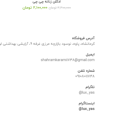
ادکلن زنانه چی چی
قیمت
قیمت
۲,۱۰۰,۰۰۰
تومان
۲,۲۰۰,۰۰۰
تومان
اصلی:
فعلی:
۲,۲۰۰,۰۰۰ تومان
۲,۱۰۰,۰۰۰ تومان.
بود.
آدرس فروشگاه
کرمانشاه، پاوه، نوسود بازارچه مرزی غرفه 9، آرایشی بهداشتی لوکس یاس
ایمیل
shahramkarami1748@gmail.com
شماره تلفن
09108011748
تلگرام
lux_yas@
اینستاگرام
lux_yas@