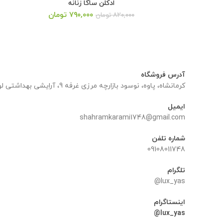
ادکلن ساگا زنانه
قیمت
قیمت
۷۹۰,۰۰۰
تومان
۸۲۰,۰۰۰
تومان
اصلی:
فعلی:
۸۲۰,۰۰۰ تومان
۷۹۰,۰۰۰ تومان.
بود.
آدرس فروشگاه
کرمانشاه، پاوه، نوسود بازارچه مرزی غرفه 9، آرایشی بهداشتی لوکس یاس
ایمیل
shahramkarami1748@gmail.com
شماره تلفن
09108011748
تلگرام
lux_yas@
اینستاگرام
lux_yas@