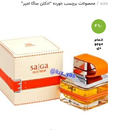
خانه
محصولات برچسب خورده “ادکلن ساگا امپر”
-4%
اتمام
موجو
دی