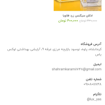
ادکلن سیگنس زرد فلاویا
قیمت
قیمت
۴۰۰,۰۰۰
تومان
۴۳۰,۰۰۰
تومان
اصلی:
فعلی:
۴۳۰,۰۰۰ تومان
۴۰۰,۰۰۰ تومان.
بود.
آدرس فروشگاه
کرمانشاه، پاوه، نوسود بازارچه مرزی غرفه 9، آرایشی بهداشتی لوکس
یاس
ایمیل
shahramkarami1748@gmail.com
شماره تلفن
09108011748
تلگرام
lux_yas@