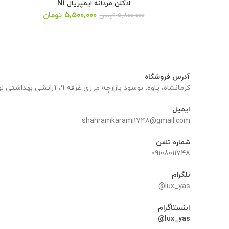
ادکلن مردانه ایمپریال N1
قیمت
قیمت
۵,۵۰۰,۰۰۰
تومان
۵,۸۰۰,۰۰۰
تومان
اصلی:
فعلی:
۵,۸۰۰,۰۰۰ تومان
۵,۵۰۰,۰۰۰ تومان.
بود.
آدرس فروشگاه
کرمانشاه، پاوه، نوسود بازارچه مرزی غرفه 9، آرایشی بهداشتی لوکس یاس
ایمیل
shahramkarami1748@gmail.com
شماره تلفن
09108011748
تلگرام
lux_yas@
اینستاگرام
lux_yas@