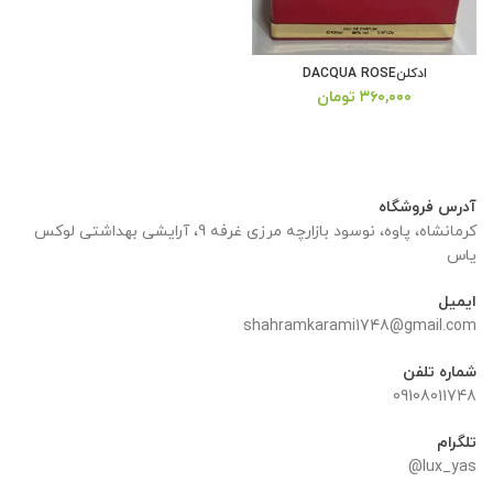
ادکلنDACQUA ROSE
۳۶۰,۰۰۰
تومان
آدرس فروشگاه
کرمانشاه، پاوه، نوسود بازارچه مرزی غرفه 9، آرایشی بهداشتی لوکس
یاس
ایمیل
shahramkarami1748@gmail.com
شماره تلفن
09108011748
تلگرام
lux_yas@