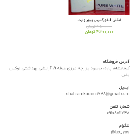
ادکلن آنفورگتیبل پیور وایت
۴,۵۰۰,۰۰۰
تومان
قیمت
قیمت
۴,۳۰۰,۰۰۰
تومان
اصلی:
فعلی:
۴,۵۰۰,۰۰۰ تومان
۴,۳۰۰,۰۰۰ تومان.
بود.
آدرس فروشگاه
کرمانشاه، پاوه، نوسود بازارچه مرزی غرفه 9، آرایشی بهداشتی لوکس
یاس
ایمیل
shahramkarami1748@gmail.com
شماره تلفن
09108011748
تلگرام
lux_yas@