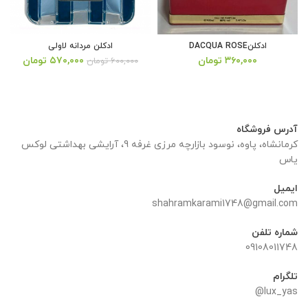
ادکلنDACQUA ROSE
ادکلن مردانه لاولی
قیمت
قیمت
۳۶۰,۰۰۰
تومان
۵۷۰,۰۰۰
تومان
۶۰۰,۰۰۰
تومان
اصلی:
فعلی:
۶۰۰,۰۰۰ تومان
۵۷۰,۰۰۰ تو
بود.
آدرس فروشگاه
کرمانشاه، پاوه، نوسود بازارچه مرزی غرفه 9، آرایشی بهداشتی لوکس
یاس
ایمیل
shahramkarami1748@gmail.com
شماره تلفن
09108011748
تلگرام
lux_yas@