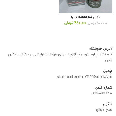
ادکلن CARRERA کاررا
قیمت
قیمت
۴۸۰,۰۰۰
تومان
۵۰۰,۰۰۰
تومان
اصلی:
فعلی:
۵۰۰,۰۰۰ تومان
۴۸۰,۰۰۰ تومان.
بود.
آدرس فروشگاه
کرمانشاه، پاوه، نوسود بازارچه مرزی غرفه 9، آرایشی بهداشتی لوکس
یاس
ایمیل
shahramkarami1748@gmail.com
شماره تلفن
09108011748
تلگرام
lux_yas@