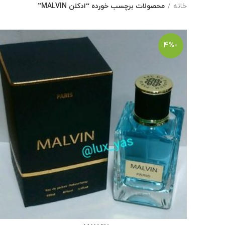
خانه
محصولات برچسب خورده “ادکلن MALVIN”
-4%