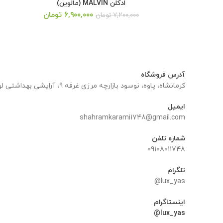
ادکلن MALVIN (مالوین)
قیمت
قیمت
۶,۹۰۰,۰۰۰
تومان
۷,۲۰۰,۰۰۰
تومان
اصلی:
فعلی:
۷,۲۰۰,۰۰۰ تومان
۶,۹۰۰,۰۰۰ تومان.
بود.
آدرس فروشگاه
کرمانشاه، پاوه، نوسود بازارچه مرزی غرفه 9، آرایشی بهداشتی لوکس یاس
ایمیل
shahramkarami1748@gmail.com
شماره تلفن
09108011748
تلگرام
lux_yas@
اینستاگرام
lux_yas@