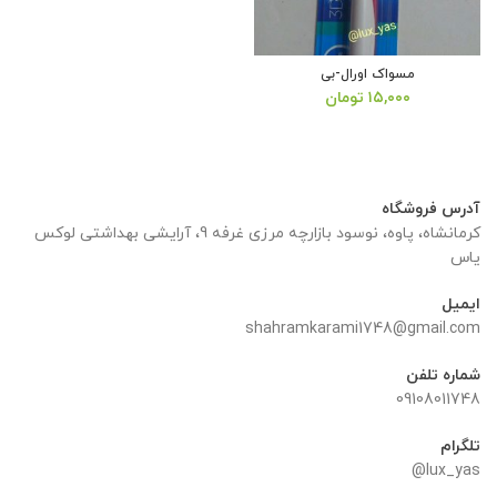
مسواک اورال-بی
۱۵,۰۰۰
تومان
آدرس فروشگاه
کرمانشاه، پاوه، نوسود بازارچه مرزی غرفه 9، آرایشی بهداشتی لوکس
یاس
ایمیل
shahramkarami1748@gmail.com
شماره تلفن
09108011748
تلگرام
lux_yas@