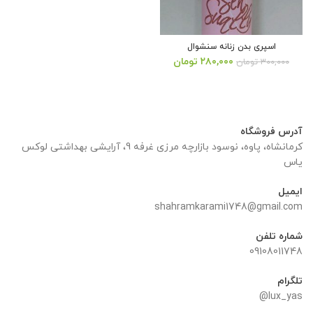
اسپری بدن زنانه سنشوال
قیمت
قیمت
۲۸۰,۰۰۰
تومان
۳۰۰,۰۰۰
تومان
اصلی:
فعلی:
۳۰۰,۰۰۰ تومان
۲۸۰,۰۰۰ تومان.
بود.
آدرس فروشگاه
کرمانشاه، پاوه، نوسود بازارچه مرزی غرفه 9، آرایشی بهداشتی لوکس
یاس
ایمیل
shahramkarami1748@gmail.com
شماره تلفن
09108011748
تلگرام
lux_yas@