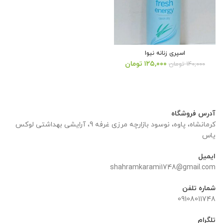
اسپری زنانه نیوا
قیمت
قیمت
۱۲۵,۰۰۰
تومان
۱۴۰,۰۰۰
تومان
اصلی:
فعلی:
۱۴۰,۰۰۰ تومان
۱۲۵,۰۰۰ تومان.
بود.
آدرس فروشگاه
کرمانشاه، پاوه، نوسود بازارچه مرزی غرفه 9، آرایشی بهداشتی لوکس
یاس
ایمیل
shahramkarami1748@gmail.com
شماره تلفن
09108011748
تلگرام