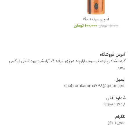
اسپری مردانه مگا
قیمت
قیمت
۱۰۰,۰۰۰
تومان
۱۱۰,۰۰۰
تومان
اصلی:
فعلی:
۱۱۰,۰۰۰ تومان
۱۰۰,۰۰۰ تومان.
بود.
آدرس فروشگاه
کرمانشاه، پاوه، نوسود بازارچه مرزی غرفه 9، آرایشی بهداشتی لوکس
یاس
ایمیل
shahramkarami1748@gmail.com
شماره تلفن
09108011748
تلگرام
lux_yas@