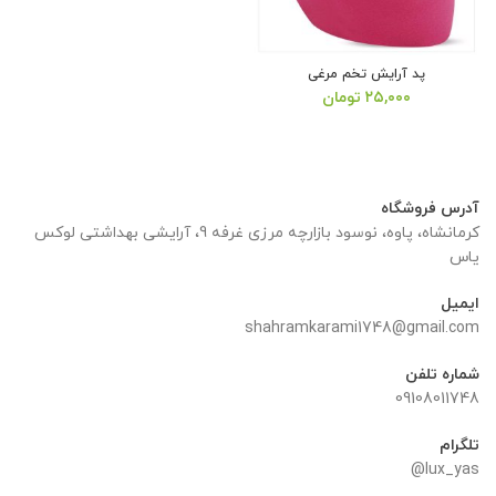
پد آرایش تخم مرغی
۲۵,۰۰۰
تومان
آدرس فروشگاه
کرمانشاه، پاوه، نوسود بازارچه مرزی غرفه 9، آرایشی بهداشتی لوکس
یاس
ایمیل
shahramkarami1748@gmail.com
شماره تلفن
09108011748
تلگرام
lux_yas@