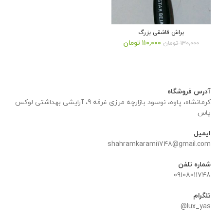
براش قاشقی بزرگ
قیمت
قیمت
۱۱۰,۰۰۰
تومان
۱۳۰,۰۰۰
تومان
اصلی:
فعلی:
۱۳۰,۰۰۰ تومان
۱۱۰,۰۰۰ تومان.
بود.
آدرس فروشگاه
کرمانشاه، پاوه، نوسود بازارچه مرزی غرفه 9، آرایشی بهداشتی لوکس
یاس
ایمیل
shahramkarami1748@gmail.com
شماره تلفن
09108011748
تلگرام
lux_yas@