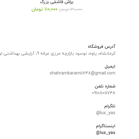
براش قاشقی بزرگ
قیمت
قیمت
۱۱۰,۰۰۰
تومان
۱۳۰,۰۰۰
تومان
اصلی:
فعلی:
۱۳۰,۰۰۰ تومان
۱۱۰,۰۰۰ تومان.
بود.
آدرس فروشگاه
کرمانشاه، پاوه، نوسود بازارچه مرزی غرفه 9، آرایشی بهداشتی لوکس یاس
ایمیل
shahramkarami1748@gmail.com
شماره تلفن
09108011748
تلگرام
lux_yas@
اینستاگرام
lux_yas@