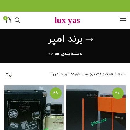
0
برند امپر
دسته بندی ها
خانه
محصولات برچسب خورده “برند امپر”
-13%
-3%