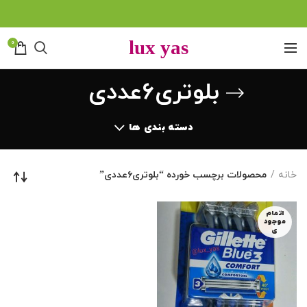
0
بلوتری۶عددی
دسته بندی ها
خانه
محصولات برچسب خورده “بلوتری۶عددی”
اتمام
موجود
ی