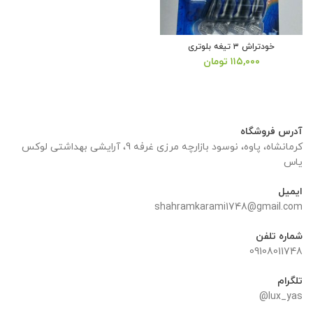
خودتراش ٣ تیغه بلوتری
۱۱۵,۰۰۰
تومان
آدرس فروشگاه
کرمانشاه، پاوه، نوسود بازارچه مرزی غرفه 9، آرایشی بهداشتی لوکس
یاس
ایمیل
shahramkarami1748@gmail.com
شماره تلفن
09108011748
تلگرام
lux_yas@