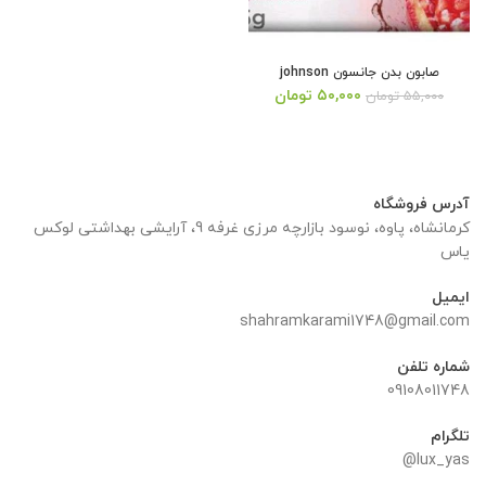
صابون بدن جانسون johnson
قیمت
قیمت
۵۰,۰۰۰
تومان
۵۵,۰۰۰
تومان
اصلی:
فعلی:
۵۵,۰۰۰ تومان
۵۰,۰۰۰ تومان.
بود.
آدرس فروشگاه
کرمانشاه، پاوه، نوسود بازارچه مرزی غرفه 9، آرایشی بهداشتی لوکس
یاس
ایمیل
shahramkarami1748@gmail.com
شماره تلفن
09108011748
تلگرام
lux_yas@