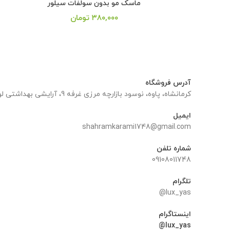
ماسک مو بدون سولفات سیلور
۳۸۰,۰۰۰
تومان
از 5
آدرس فروشگاه
کرمانشاه، پاوه، نوسود بازارچه مرزی غرفه 9، آرایشی بهداشتی لوکس یاس
ایمیل
shahramkarami1748@gmail.com
شماره تلفن
09108011748
تلگرام
lux_yas@
اینستاگرام
lux_yas@