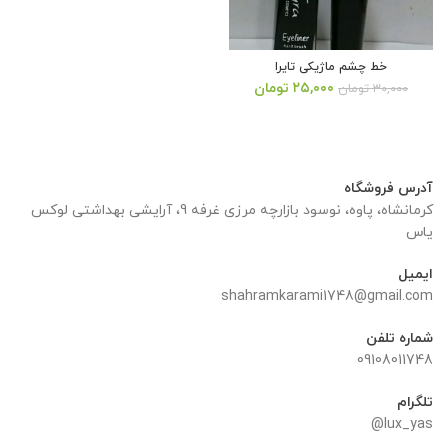
خط چشم ماژیکی تایرا
قیمت
قیمت
۲۵,۰۰۰
تومان
۳۰,۰۰۰
تومان
اصلی:
فعلی:
۳۰,۰۰۰ تومان
۲۵,۰۰۰ تومان.
بود.
آدرس فروشگاه
کرمانشاه، پاوه، نوسود بازارچه مرزی غرفه 9، آرایشی بهداشتی لوکس
یاس
ایمیل
shahramkarami1748@gmail.com
شماره تلفن
09108011748
تلگرام
lux_yas@