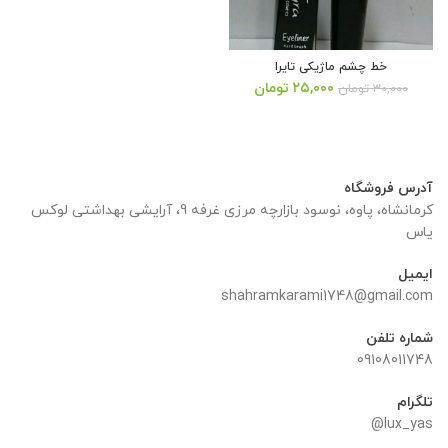
خط چشم ماژیکی تایرا
قیمت
قیمت
۲۵,۰۰۰
تومان
۳۰,۰۰۰
تومان
اصلی:
فعلی:
۳۰,۰۰۰ تومان
۲۵,۰۰۰ تومان.
بود.
آدرس فروشگاه
کرمانشاه، پاوه، نوسود بازارچه مرزی غرفه 9، آرایشی بهداشتی لوکس
یاس
ایمیل
shahramkarami1748@gmail.com
شماره تلفن
09108011748
تلگرام
lux_yas@