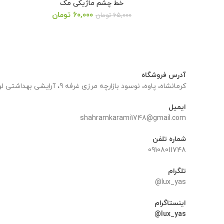
خط چشم ماژیکی مک
قیمت
قیمت
۶۰,۰۰۰
تومان
۶۵,۰۰۰
تومان
اصلی:
فعلی:
۶۵,۰۰۰ تومان
۶۰,۰۰۰ تومان.
بود.
آدرس فروشگاه
کرمانشاه، پاوه، نوسود بازارچه مرزی غرفه 9، آرایشی بهداشتی لوکس یاس
ایمیل
shahramkarami1748@gmail.com
شماره تلفن
09108011748
تلگرام
lux_yas@
اینستاگرام
lux_yas@