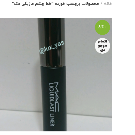
خانه
محصولات برچسب خورده “خط چشم ماژیکی مک”
-8%
اتمام
موجو
دی