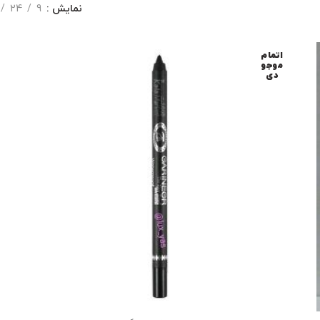
نمایش
9
24
اتمام
موجو
دی