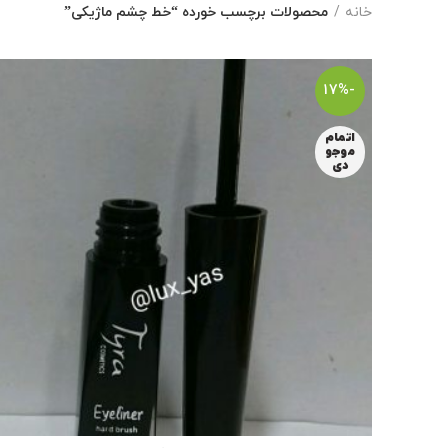
خانه
محصولات برچسب خورده “خط چشم ماژیکی”
-17%
اتمام
موجو
دی