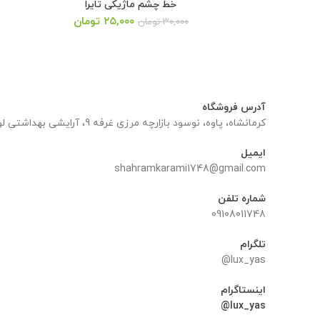
خط چشم ماژیکی تایرا
قیمت
قیمت
۲۵,۰۰۰
تومان
۳۰,۰۰۰
تومان
اصلی:
فعلی:
۳۰,۰۰۰ تومان
۲۵,۰۰۰ تومان.
بود.
آدرس فروشگاه
کرمانشاه، پاوه، نوسود بازارچه مرزی غرفه 9، آرایشی بهداشتی لوکس یاس
ایمیل
shahramkarami1748@gmail.com
شماره تلفن
09108011748
تلگرام
lux_yas@
اینستاگرام
lux_yas@