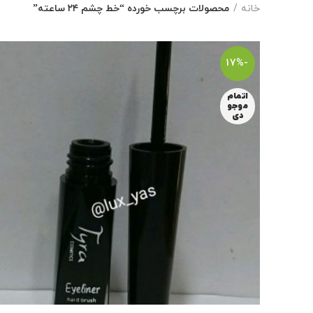
خانه
محصولات برچسب خورده “خط چشم ۲۴ ساعته”
-17%
اتمام
موجو
دی