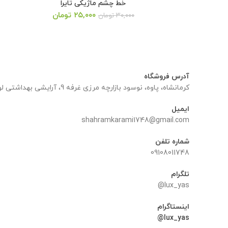
خط چشم ماژیکی تایرا
قیمت
قیمت
۲۵,۰۰۰
تومان
۳۰,۰۰۰
تومان
اصلی:
فعلی:
۳۰,۰۰۰ تومان
۲۵,۰۰۰ تومان.
بود.
آدرس فروشگاه
کرمانشاه، پاوه، نوسود بازارچه مرزی غرفه 9، آرایشی بهداشتی لوکس یاس
ایمیل
shahramkarami1748@gmail.com
شماره تلفن
09108011748
تلگرام
lux_yas@
اینستاگرام
lux_yas@