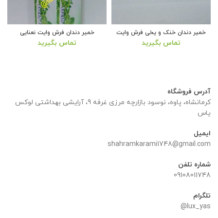
خمیر دندان خنک و یخی فرش وایت
خمیر دندان فرش وایت نعنایی
تماس بگیرید
تماس بگیرید
آدرس فروشگاه
کرمانشاه، پاوه، نوسود بازارچه مرزی غرفه 9، آرایشی بهداشتی لوکس
یاس
ایمیل
shahramkarami1748@gmail.com
شماره تلفن
09108011748
تلگرام
lux_yas@