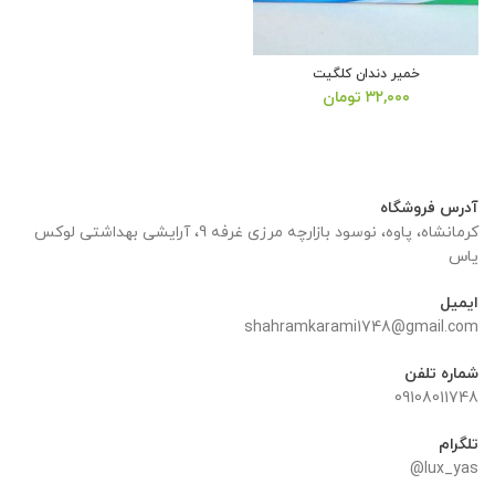
خمیر دندان کلگیت
۳۲,۰۰۰
تومان
آدرس فروشگاه
کرمانشاه، پاوه، نوسود بازارچه مرزی غرفه 9، آرایشی بهداشتی لوکس
یاس
ایمیل
shahramkarami1748@gmail.com
شماره تلفن
09108011748
تلگرام
lux_yas@