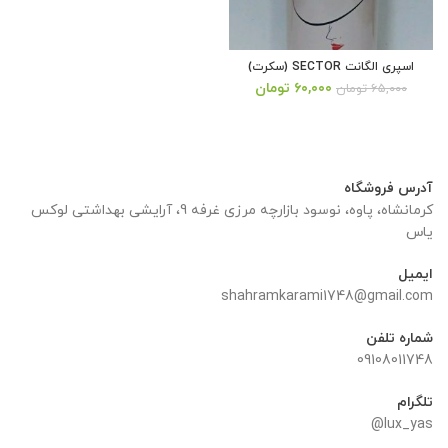
اسپری الگانت SECTOR (سکرت)
قیمت
قیمت
۶۰,۰۰۰
تومان
۶۵,۰۰۰
تومان
اصلی:
فعلی:
۶۵,۰۰۰ تومان
۶۰,۰۰۰ تومان.
بود.
آدرس فروشگاه
کرمانشاه، پاوه، نوسود بازارچه مرزی غرفه 9، آرایشی بهداشتی لوکس
یاس
ایمیل
shahramkarami1748@gmail.com
شماره تلفن
09108011748
تلگرام
lux_yas@