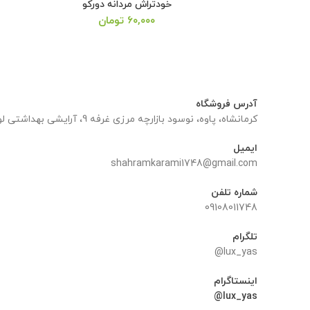
خودتراش مردانه دورکو
۶۰,۰۰۰
تومان
آدرس فروشگاه
کرمانشاه، پاوه، نوسود بازارچه مرزی غرفه 9، آرایشی بهداشتی لوکس یاس
ایمیل
shahramkarami1748@gmail.com
شماره تلفن
09108011748
تلگرام
lux_yas@
اینستاگرام
lux_yas@