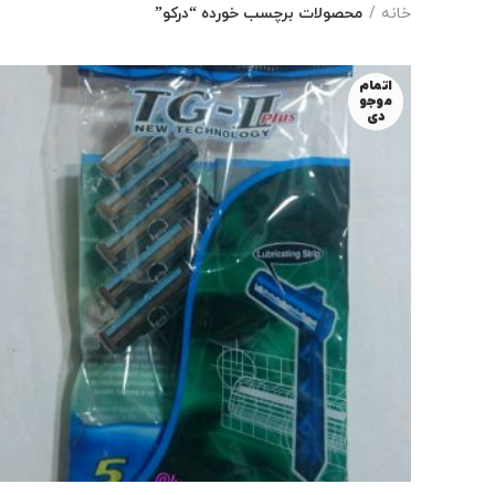
خانه
محصولات برچسب خورده “درکو”
اتمام
موجو
دی