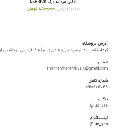
ادکلن مردانه درک DERRICK
قیمت
قیمت
۱,۸۰۰,۰۰۰
تومان
۱,۹۰۰,۰۰۰
تومان
اصلی:
فعلی:
۱,۹۰۰,۰۰۰ تومان
۱,۸۰۰,۰۰۰ تومان.
بود.
آدرس فروشگاه
کرمانشاه، پاوه، نوسود بازارچه مرزی غرفه 9، آرایشی بهداشتی لوکس یاس
ایمیل
shahramkarami1748@gmail.com
شماره تلفن
09108011748
تلگرام
lux_yas@
اینستاگرام
lux_yas@