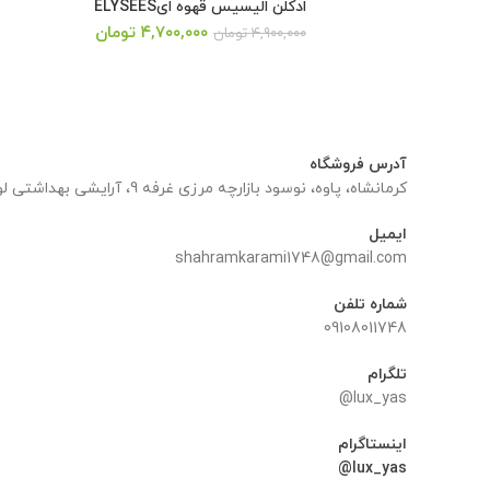
ادکلن الیسیس قهوه ایELYSEES
قیمت
قیمت
۴,۷۰۰,۰۰۰
تومان
۴,۹۰۰,۰۰۰
تومان
اصلی:
فعلی:
۴,۹۰۰,۰۰۰ تومان
۴,۷۰۰,۰۰۰ تومان.
بود.
آدرس فروشگاه
کرمانشاه، پاوه، نوسود بازارچه مرزی غرفه 9، آرایشی بهداشتی لوکس یاس
ایمیل
shahramkarami1748@gmail.com
شماره تلفن
09108011748
تلگرام
lux_yas@
اینستاگرام
lux_yas@