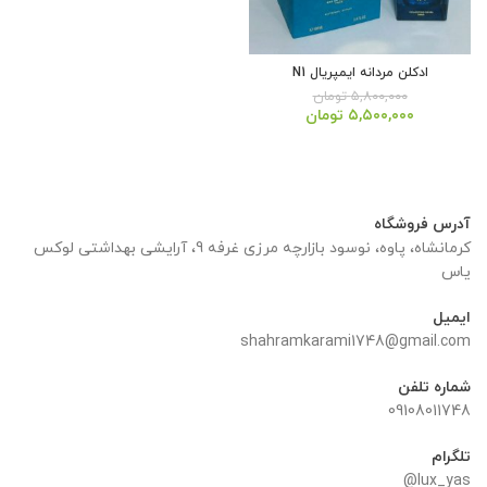
ادکلن مردانه ایمپریال N1
۵,۸۰۰,۰۰۰
تومان
قیمت
قیمت
۵,۵۰۰,۰۰۰
تومان
اصلی:
فعلی:
۵,۸۰۰,۰۰۰ تومان
۵,۵۰۰,۰۰۰ تومان.
بود.
آدرس فروشگاه
کرمانشاه، پاوه، نوسود بازارچه مرزی غرفه 9، آرایشی بهداشتی لوکس
یاس
ایمیل
shahramkarami1748@gmail.com
شماره تلفن
09108011748
تلگرام
lux_yas@