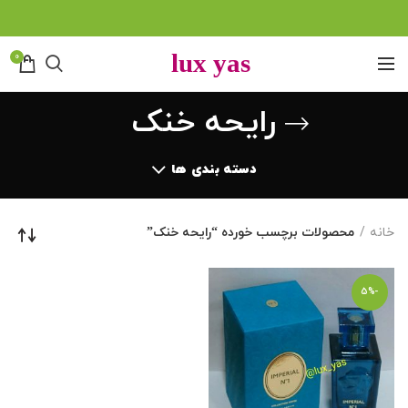
0
رایحه خنک
دسته بندی ها
خانه
محصولات برچسب خورده “رایحه خنک”
-5%