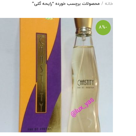
خانه
محصولات برچسب خورده “رایحه گلی”
-8%