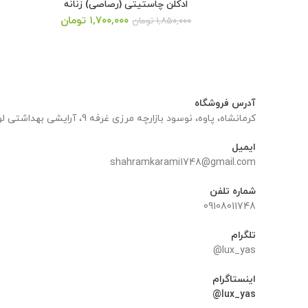
ادکلن چاستیتی (رصاصی) زنانه
قیمت
قیمت
۱,۷۰۰,۰۰۰
تومان
۱,۸۵۰,۰۰۰
تومان
اصلی:
فعلی:
۱,۸۵۰,۰۰۰ تومان
۱,۷۰۰,۰۰۰ تومان.
بود.
آدرس فروشگاه
کرمانشاه، پاوه، نوسود بازارچه مرزی غرفه 9، آرایشی بهداشتی لوکس یاس
ایمیل
shahramkarami1748@gmail.com
شماره تلفن
09108011748
تلگرام
lux_yas@
اینستاگرام
lux_yas@