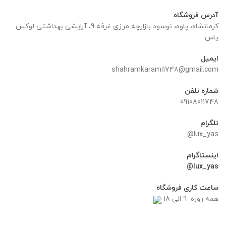
آدرس فروشگاه
کرمانشاه، پاوه، نوسود بازارچه مرزی غرفه 9، آرایشی بهداشتی لوکس
یاس
ایمیل
shahramkarami1748@gmail.com
شماره تلفن
09108011748
تلگرام
lux_yas@
اینستاگرام
lux_yas@
ساعت کاری فروشگاه
همه روزه 9 الی 18